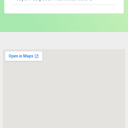
Berapa lama paling lambat info kalau
saya mau pesan nasi kotak acara?