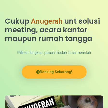
Cukup
A
n
u
g
e
r
a
h
C
a
t
e
r
i
n
g
unt solusi meeting, acara
kantor maupun rumah
tangga
Pilihan lengkap, pesan mudah, bisa memilah
Booking Sekarang!