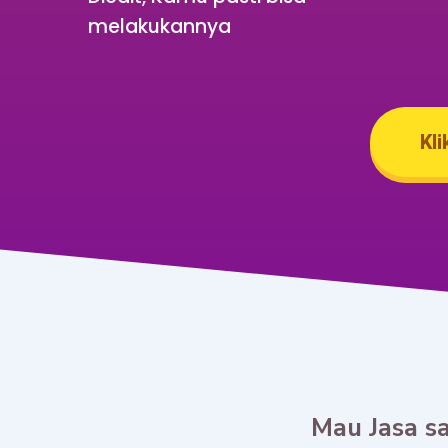
melakukannya
Kli
Mau Jasa sa