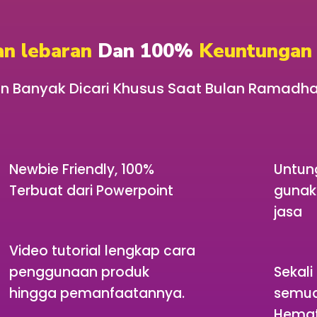
an lebaran
Dan 100%
Keuntunga
dan Banyak Dicari Khusus Saat Bulan Ramadha
Newbie Friendly, 100%
Untun
Terbuat dari Powerpoint
gunaka
jasa
Video tutorial lengkap cara
penggunaan produk
Sekali
hingga pemanfaatannya.
semua
Hemat