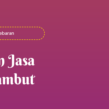
ebaran
n Jasa
ambut