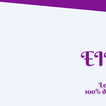
EI
Le
100% d