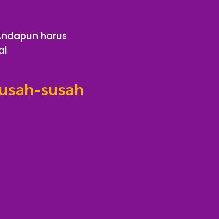
 Andapun harus
al
susah-susah