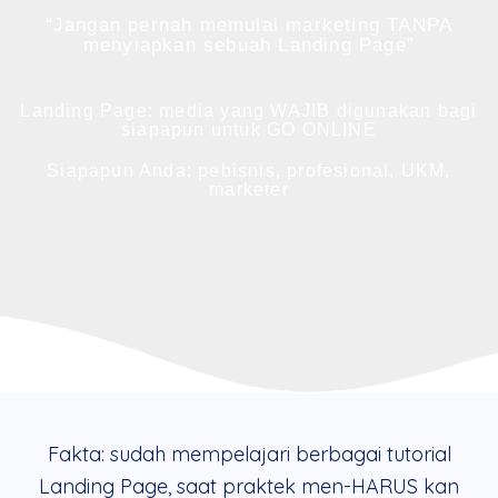
“Jangan pernah memulai marketing TANPA
menyiapkan sebuah Landing Page”
Landing Page: media yang WAJIB digunakan bagi
siapapun untuk GO ONLINE
Siapapun Anda: pebisnis, profesional, UKM,
marketer
Fakta: sudah mempelajari berbagai tutorial
Landing Page, saat praktek men-HARUS kan