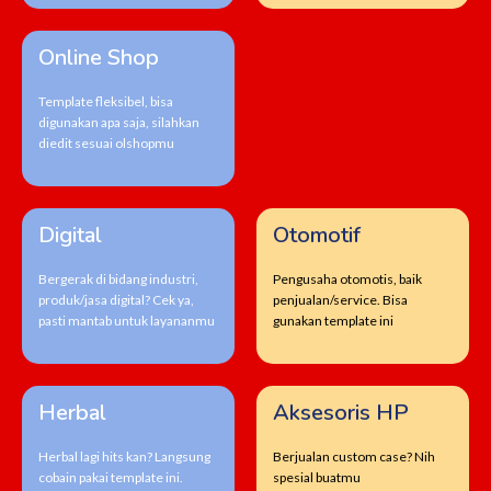
Online Shop
Template fleksibel, bisa
digunakan apa saja, silahkan
diedit sesuai olshopmu
Digital
Otomotif
Bergerak di bidang industri,
Pengusaha otomotis, baik
produk/jasa digital? Cek ya,
penjualan/service. Bisa
pasti mantab untuk layananmu
gunakan template ini
Herbal
Aksesoris HP
Herbal lagi hits kan? Langsung
Berjualan custom case? Nih
cobain pakai template ini.
spesial buatmu