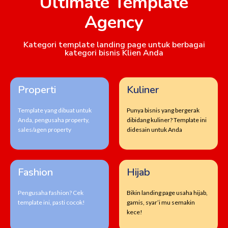
Ultimate Template
Agency
Kategori template landing page untuk berbagai
kategori bisnis Klien Anda
Properti
Kuliner
Template yang dibuat untuk
Punya bisnis yang bergerak
Anda, pengusaha property,
dibidang kuliner? Template ini
sales/agen property
didesain untuk Anda
Fashion
Hijab
Pengusaha fashion? Cek
Bikin landing page usaha hijab,
template ini, pasti cocok!
gamis, syar’i mu semakin
kece!